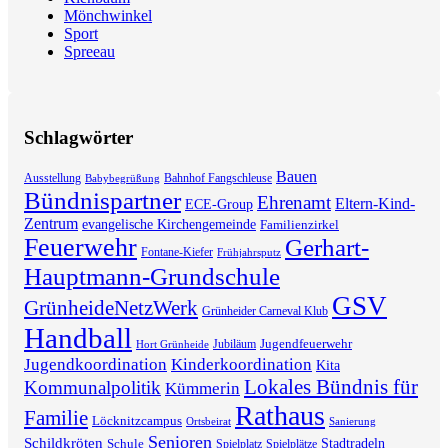
Mönchwinkel
Sport
Spreeau
Schlagwörter
Bauen
Ausstellung
Bahnhof Fangschleuse
Babybegrüßung
Bündnispartner
Ehrenamt
Eltern-Kind-
ECE-Group
Zentrum
evangelische Kirchengemeinde
Familienzirkel
Feuerwehr
Gerhart-
Fontane-Kiefer
Frühjahrsputz
Hauptmann-Grundschule
GSV
GrünheideNetzWerk
Grünheider Carneval Klub
Handball
Jugendfeuerwehr
Jubiläum
Hort Grünheide
Jugendkoordination
Kinderkoordination
Kita
Lokales Bündnis für
Kommunalpolitik
Kümmerin
Rathaus
Familie
Löcknitzcampus
Ortsbeirat
Sanierung
Senioren
Schildkröten
Stadtradeln
Schule
Spielplatz
Spielplätze