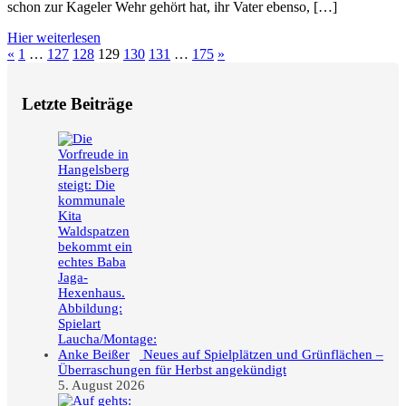
schon zur Kageler Wehr gehört hat, ihr Vater ebenso, […]
Hier weiterlesen
Seitennummerierung
Vorherige
Nächste
«
1
…
127
128
129
130
131
…
175
»
Beiträge
Beiträge
der
Letzte Beiträge
Beiträge
Neues auf Spielplätzen und Grünflächen –
Überraschungen für Herbst angekündigt
5. August 2026