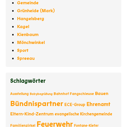
Gemeinde
Grünheide (Mark)
Hangelsberg
Kagel
Kienbaum
Mönchwinkel
Sport
Spreeau
Schlagwörter
Bauen
Bahnhof Fangschleuse
Ausstellung
Babybegrüßung
Bündnispartner
Ehrenamt
ECE-Group
Eltern-Kind-Zentrum
evangelische Kirchengemeinde
Feuerwehr
Familienzirkel
Fontane-Kiefer