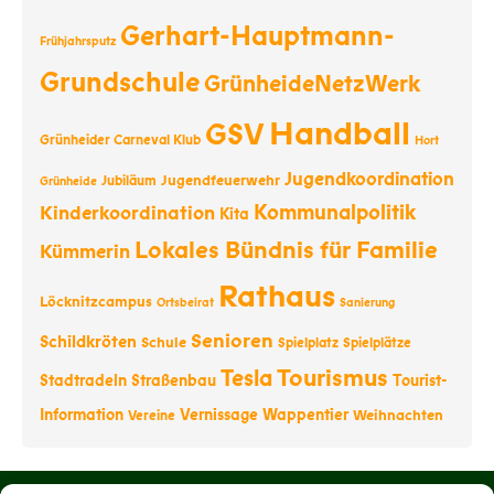
Gerhart-Hauptmann-
Frühjahrsputz
Grundschule
GrünheideNetzWerk
Handball
GSV
Grünheider Carneval Klub
Hort
Jugendkoordination
Jugendfeuerwehr
Jubiläum
Grünheide
Kommunalpolitik
Kinderkoordination
Kita
Lokales Bündnis für Familie
Kümmerin
Rathaus
Löcknitzcampus
Ortsbeirat
Sanierung
Senioren
Schildkröten
Schule
Spielplatz
Spielplätze
Tourismus
Tesla
Stadtradeln
Straßenbau
Tourist-
Information
Vernissage
Wappentier
Weihnachten
Vereine