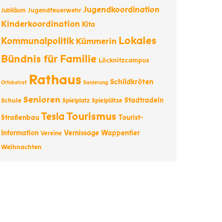
Jugendkoordination
Jugendfeuerwehr
Jubiläum
Kinderkoordination
Kita
Lokales
Kommunalpolitik
Kümmerin
Bündnis für Familie
Löcknitzcampus
Rathaus
Schildkröten
Ortsbeirat
Sanierung
Senioren
Stadtradeln
Schule
Spielplatz
Spielplätze
Tourismus
Tesla
Straßenbau
Tourist-
Information
Vernissage
Wappentier
Vereine
Weihnachten