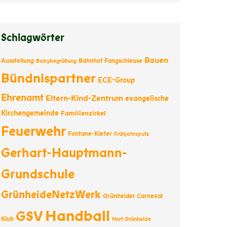
Schlagwörter
Bauen
Ausstellung
Bahnhof Fangschleuse
Babybegrüßung
Bündnispartner
ECE-Group
Ehrenamt
Eltern-Kind-Zentrum
evangelische
Kirchengemeinde
Familienzirkel
Feuerwehr
Fontane-Kiefer
Frühjahrsputz
Gerhart-Hauptmann-
Grundschule
GrünheideNetzWerk
Grünheider Carneval
Handball
GSV
Klub
Hort Grünheide