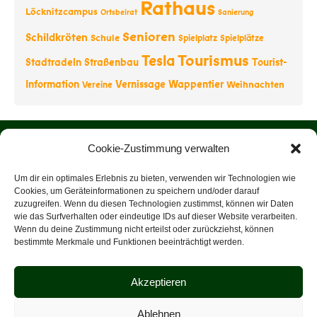
Rathaus
Löcknitzcampus
Ortsbeirat
Sanierung
Senioren
Schildkröten
Schule
Spielplatz
Spielplätze
Tourismus
Tesla
Stadtradeln
Straßenbau
Tourist-
Information
Vernissage
Wappentier
Weihnachten
Vereine
Startseite
Cookie-Zustimmung verwalten
Über uns
Um dir ein optimales Erlebnis zu bieten, verwenden wir Technologien wie
Cookies, um Geräteinformationen zu speichern und/oder darauf
zuzugreifen. Wenn du diesen Technologien zustimmst, können wir Daten
Rathaus
wie das Surfverhalten oder eindeutige IDs auf dieser Website verarbeiten.
Wenn du deine Zustimmung nicht erteilst oder zurückziehst, können
Tourist-Information
bestimmte Merkmale und Funktionen beeinträchtigt werden.
Veranstaltungen
Akzeptieren
Datenschutz
Ablehnen