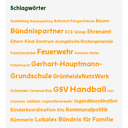
Schlagwörter
Bauen
Bahnhof Fangschleuse
Ausstellung
Babybegrüßung
Bündnispartner
Ehrenamt
ECE-Group
Eltern-Kind-Zentrum
evangelische Kirchengemeinde
Feuerwehr
Familienzirkel
Fontane-Kiefer
Gerhart-Hauptmann-
Frühjahrsputz
Grundschule
GrünheideNetzWerk
Handball
GSV
Grünheider Carneval Klub
Hort
Jugendkoordination
Jugendfeuerwehr
Jubiläum
Grünheide
Kommunalpolitik
Kinderkoordination
Kita
Lokales Bündnis für Familie
Kümmerin