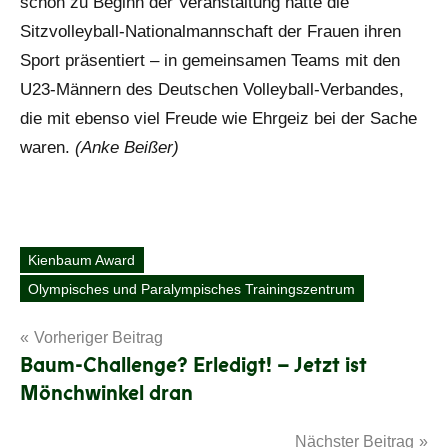
schon zu Beginn der Veranstaltung hatte die
Sitzvolleyball-
Nationalmannschaft der Frauen ihren
Sport präsentiert – in gemeinsamen Teams mit den
U23-Männern des Deutschen Volleyball-Verbandes,
die mit ebenso viel Freude wie Ehrgeiz bei der Sache
waren.
(Anke Beißer)
Kienbaum Award
Schlagwörter
Olympisches und Paralympisches Trainingszentrum
Beitragsnavigation
Vorheriger Beitrag
Baum-Challenge? Erledigt! – Jetzt ist
Mönchwinkel dran
Nächster Beitrag