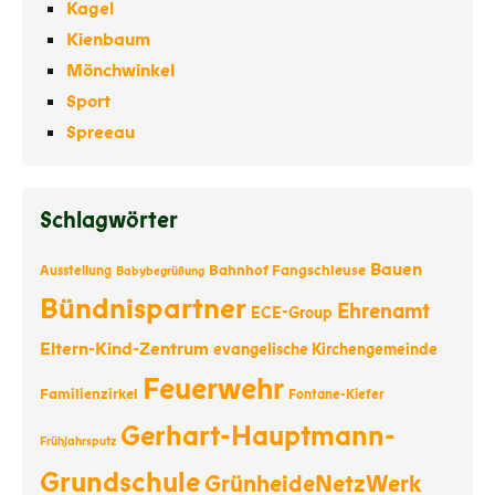
Kagel
Kienbaum
Mönchwinkel
Sport
Spreeau
Schlagwörter
Bauen
Bahnhof Fangschleuse
Ausstellung
Babybegrüßung
Bündnispartner
Ehrenamt
ECE-Group
Eltern-Kind-Zentrum
evangelische Kirchengemeinde
Feuerwehr
Familienzirkel
Fontane-Kiefer
Gerhart-Hauptmann-
Frühjahrsputz
Grundschule
GrünheideNetzWerk