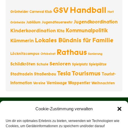
Handball
GSV
Grünheider Carneval Klub
Hort
Jugendkoordination
Jugendfeuerwehr
Jubiläum
Grünheide
Kommunalpolitik
Kinderkoordination
Kita
Lokales Bündnis für Familie
Kümmerin
Rathaus
Löcknitzcampus
Ortsbeirat
Sanierung
Senioren
Schildkröten
Schule
Spielplatz
Spielplätze
Tourismus
Tesla
Stadtradeln
Straßenbau
Tourist-
Information
Vernissage
Wappentier
Weihnachten
Vereine
Startseite
Cookie-Zustimmung verwalten
Über uns
Um dir ein optimales Erlebnis zu bieten, verwenden wir Technologien wie
Cookies, um Geräteinformationen zu speichern und/oder darauf