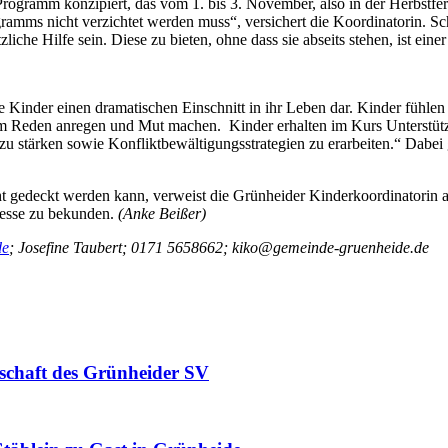
s Programm konzipiert, das vom 1. bis 3. November, also in der Herbst
amms nicht verzichtet werden muss“, versichert die Koordinatorin. S
liche Hilfe sein. Diese zu bieten, ohne dass sie abseits stehen, ist ei
le Kinder einen dramatischen Einschnitt in ihr Leben dar. Kinder fühlen 
um Reden anregen und Mut machen. Kinder erhalten im Kurs Unterstüt
l zu stärken sowie Konfliktbewältigungsstrategien zu erarbeiten.“ Dabe
 gedeckt werden kann, verweist die Grünheider Kinderkoordinatorin auf
resse zu bekunden.
(Anke Beißer)
de
; Josefine Taubert; 0171 5658662; kiko@gemeinde-gruenheide.de
schaft des Grünheider SV