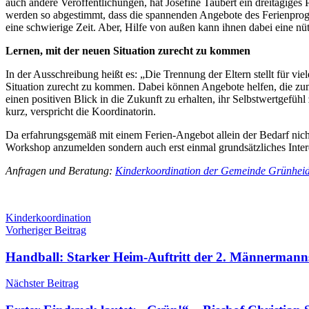
auch andere Veröffentlichungen, hat Josefine Taubert ein dreitägige
werden so abgestimmt, dass die spannenden Angebote des Ferienprogr
eine schwierige Zeit. Aber, Hilfe von außen kann ihnen dabei eine nütz
Lernen, mit der neuen Situation zurecht zu kommen
In der Ausschreibung heißt es: „Die Trennung der Eltern stellt für vie
Situation zurecht zu kommen. Dabei können Angebote helfen, die z
einen positiven Blick in die Zukunft zu erhalten, ihr Selbstwertgefüh
kurz, verspricht die Koordinatorin.
Da erfahrungsgemäß mit einem Ferien-Angebot allein der Bedarf nicht
Workshop anzumelden sondern auch erst einmal grundsätzliches Inte
Anfragen und Beratung:
Kinderkoordination der Gemeinde Grünhei
Schlagwörter
Kinderkoordination
Beitragsnavigation
Vorheriger Beitrag
Handball: Starker Heim-Auftritt der 2. Männermann
Nächster Beitrag