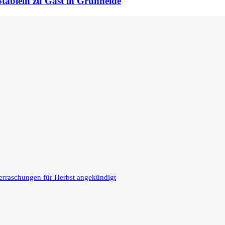
Stäblein zu Gast in Grünheide
erraschungen für Herbst angekündigt