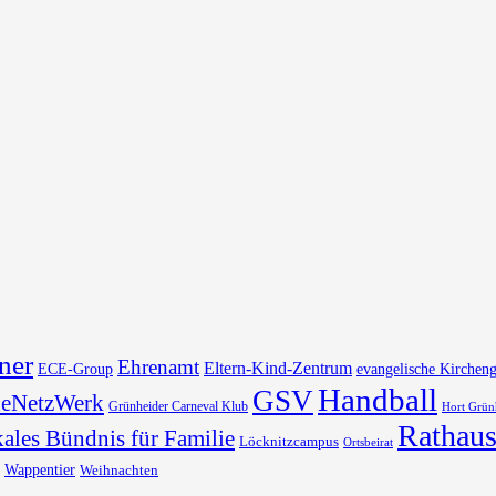
ner
Ehrenamt
Eltern-Kind-Zentrum
ECE-Group
evangelische Kirchen
Handball
GSV
deNetzWerk
Grünheider Carneval Klub
Hort Grün
Rathau
ales Bündnis für Familie
Löcknitzcampus
Ortsbeirat
Wappentier
Weihnachten