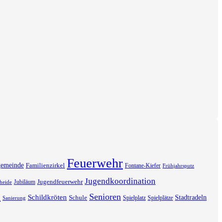
Feuerwehr
gemeinde
Familienzirkel
Fontane-Kiefer
Frühjahrsputz
Jugendkoordination
Jugendfeuerwehr
Jubiläum
heide
s
Senioren
Schildkröten
Stadtradeln
Schule
Spielplatz
Spielplätze
Sanierung