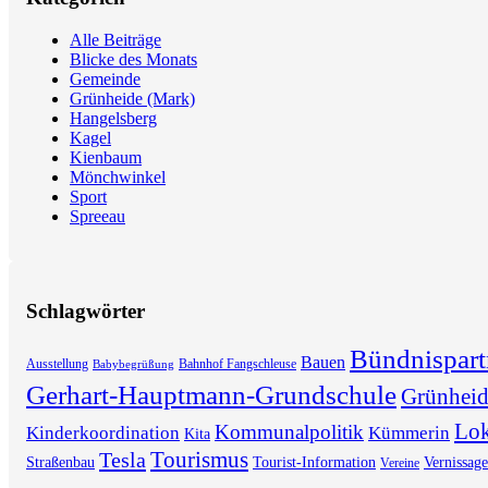
Alle Beiträge
Blicke des Monats
Gemeinde
Grünheide (Mark)
Hangelsberg
Kagel
Kienbaum
Mönchwinkel
Sport
Spreeau
Schlagwörter
Bündnispart
Bauen
Ausstellung
Bahnhof Fangschleuse
Babybegrüßung
Gerhart-Hauptmann-Grundschule
Grünhei
Lok
Kommunalpolitik
Kinderkoordination
Kümmerin
Kita
Tourismus
Tesla
Straßenbau
Tourist-Information
Vernissage
Vereine