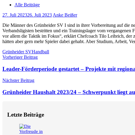
Alle Beiträge
27. Juli 2023
26. Juli 2023
Anke Beißer
Die Männer des Grünheider SV I sind in ihrer Vorbereitung auf die n
Verbandsligisten bestritten und ein Trainingslager vom vergangenen 
vor allem die Taktik im Fokus“, erklärt Chefcoach Tilo Leibrich, de
hätten aber gern mehr Spieler dabei gehabt. Aber Studium, Arbeit, V
Schlagwörter
Grünheider SV
Handball
Beitragsnavigation
Vorheriger Beitrag
Leader-Förderperiode gestartet – Projekte mit regio
Nächster Beitrag
Grünheider Haushalt 2023/24 – Schwerpunkt liegt a
Letzte Beiträge