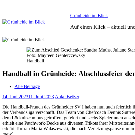
Zum
Inhalt
springen
Grünheide im Blick
Auf einen Klick – aktuell un
Handball
Handball in Grünheide: Abschlussfeier de
Alle Beiträge
14. Juni 2023
11. Juni 2023
Anke Beißer
Die Handball-Frauen des Grünheider SV I haben nun auch feierlich i
der Verbandsliga verschafft. Das Team von Chefcoach Dennis Sutterer 
dem Löcknitzcampus getroffen, gefeiert und sechs Spielerinnen aus d
erhielt eine Patchwork-Decke aus diversen Trikots ihrer Mitstreiteri
erklärt Torfrau Maria Walaszewski, die nach Verletzungspause nun in
maw)