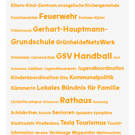
Eltern-Kind-Zentrum
evangelische Kirchengemeinde
Feuerwehr
Familienzirkel
Fontane-Kiefer
Gerhart-Hauptmann-
Frühjahrsputz
Grundschule
GrünheideNetzWerk
Handball
GSV
Grünheider Carneval Klub
Hort
Jugendkoordination
Jugendfeuerwehr
Jubiläum
Grünheide
Kommunalpolitik
Kinderkoordination
Kita
Lokales Bündnis für Familie
Kümmerin
Rathaus
Löcknitzcampus
Ortsbeirat
Sanierung
Senioren
Schildkröten
Schule
Spielplatz
Spielplätze
Tourismus
Tesla
Stadtradeln
Straßenbau
Tourist-
Information
Vernissage
Wappentier
Weihnachten
Vereine