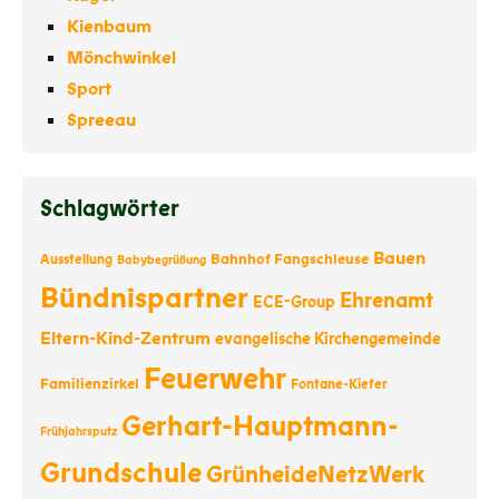
Kienbaum
Mönchwinkel
Sport
Spreeau
Schlagwörter
Bauen
Bahnhof Fangschleuse
Ausstellung
Babybegrüßung
Bündnispartner
Ehrenamt
ECE-Group
Eltern-Kind-Zentrum
evangelische Kirchengemeinde
Feuerwehr
Familienzirkel
Fontane-Kiefer
Gerhart-Hauptmann-
Frühjahrsputz
Grundschule
GrünheideNetzWerk