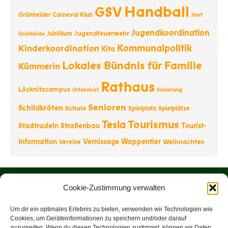
Handball
GSV
Grünheider Carneval Klub
Hort
Jugendkoordination
Jugendfeuerwehr
Jubiläum
Grünheide
Kommunalpolitik
Kinderkoordination
Kita
Lokales Bündnis für Familie
Kümmerin
Rathaus
Löcknitzcampus
Ortsbeirat
Sanierung
Senioren
Schildkröten
Schule
Spielplatz
Spielplätze
Tourismus
Tesla
Stadtradeln
Straßenbau
Tourist-
Information
Vernissage
Wappentier
Weihnachten
Vereine
Startseite
Cookie-Zustimmung verwalten
Über uns
Um dir ein optimales Erlebnis zu bieten, verwenden wir Technologien wie
Cookies, um Geräteinformationen zu speichern und/oder darauf
zuzugreifen. Wenn du diesen Technologien zustimmst, können wir Daten