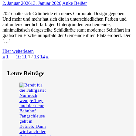
2. Januar 2026
13. Januar 2026
Anke Beißer
2025 hatte sich Grünheide ein neues Corporate Design gegeben.
Und mehr und mehr hat sich die in unterschiedlichen Farben und
auf unterschiedlich farbigen Untergründen erscheinende,
minimalistisch dargestellte Schildkröte samt moderner Schriftart im
grafischen Erscheinungsbild der Gemeinde ihren Platz erobert. Der
[…]
Hier weiterlesen
Seitennummerierung
Vorherige
Nächste
«
1
…
10
11
12
13
14
»
Beiträge
Beiträge
der
Letzte Beiträge
Beiträge