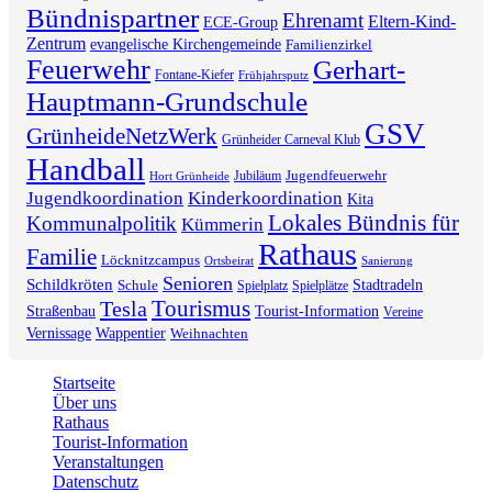
Bündnispartner
Ehrenamt
Eltern-Kind-
ECE-Group
Zentrum
evangelische Kirchengemeinde
Familienzirkel
Feuerwehr
Gerhart-
Fontane-Kiefer
Frühjahrsputz
Hauptmann-Grundschule
GSV
GrünheideNetzWerk
Grünheider Carneval Klub
Handball
Jugendfeuerwehr
Jubiläum
Hort Grünheide
Jugendkoordination
Kinderkoordination
Kita
Lokales Bündnis für
Kommunalpolitik
Kümmerin
Rathaus
Familie
Löcknitzcampus
Ortsbeirat
Sanierung
Senioren
Schildkröten
Stadtradeln
Schule
Spielplatz
Spielplätze
Tourismus
Tesla
Straßenbau
Tourist-Information
Vereine
Vernissage
Wappentier
Weihnachten
Startseite
Über uns
Rathaus
Tourist-Information
Veranstaltungen
Datenschutz