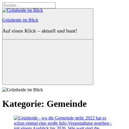
Zum
Suchen
Inhalt
nach:
springen
Grünheide im Blick
Auf einen Klick – aktuell und bunt!
Suchen
Kategorie:
Gemeinde