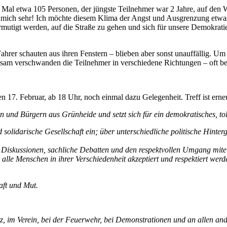
Mal etwa 105 Personen, der jüngste Teilnehmer war 2 Jahre, auf den
gt mich sehr! Ich möchte diesem Klima der Angst und Ausgrenzung etwas 
rmutigt werden, auf die Straße zu gehen und sich für unsere Demokrati
rer schauten aus ihren Fenstern – blieben aber sonst unauffällig. Um 
ngsam verschwanden die Teilnehmer in verschiedene Richtungen – oft b
17. Februar, ab 18 Uhr, noch einmal dazu Gelegenheit. Treff ist erne
 und Bürgern aus Grünheide und setzt sich für ein demokratisches, tol
d solidarische Gesellschaft ein; über unterschiedliche politische Hinte
rte Diskussionen, sachliche Debatten und den respektvollen Umgang mite
r alle Menschen in ihrer Verschiedenheit akzeptiert und respektiert we
aft und Mut.
tz, im Verein, bei der Feuerwehr, bei Demonstrationen und an allen an