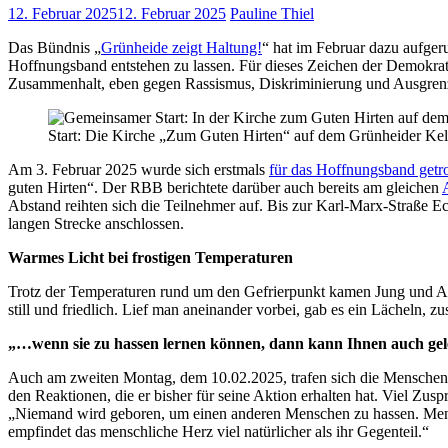
12. Februar 2025
12. Februar 2025
Pauline Thiel
Das Bündnis „
Grünheide zeigt Haltung!
“ hat im Februar dazu aufger
Hoffnungsband entstehen zu lassen. Für dieses Zeichen der Demokr
Zusammenhalt, eben gegen Rassismus, Diskriminierung und Ausgrenzung
Start: Die Kirche „Zum Guten Hirten“ auf dem Grünheider Kelle
Am 3. Februar 2025 wurde sich erstmals
für das Hoffnungsband getr
guten Hirten“. Der RBB berichtete darüber auch bereits am gleichen
Abstand reihten sich die Teilnehmer auf. Bis zur Karl-Marx-Straße E
langen Strecke anschlossen.
Warmes Licht bei frostigen Temperaturen
Trotz der Temperaturen rund um den Gefrierpunkt kamen Jung und Alt
still und friedlich. Lief man aneinander vorbei, gab es ein Lächeln,
„
…
wenn
sie zu hassen
lernen
können, dann
kann
Ihnen auch ge
Auch am zweiten Montag, dem 10.02.2025, trafen sich die Menschen in
den Reaktionen, die er bisher für seine Aktion erhalten hat. Viel Zu
„Niemand wird geboren, um einen anderen Menschen zu hassen. Mensc
empfindet das menschliche Herz viel natürlicher als ihr Gegenteil.“