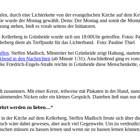
ufen, durch eine Lichterkette von der evangelischen Kirche auf dem Ke
atie wurde der Montag gewählt. Denn: Der Montag und somit die Mont
 stehen, hieß es vorab seitens der Initiatoren.
rberg dient als Treffpunkt für das Lichterband. Foto: Pauline Thiel
offen
. Steffen Madloch, Mitstreiter bei Grünheide zeigt Haltung, start
Abend in den Nachrichten
(ab Minute 1:31). Anschließend ging es vom 
cke Friedrich-Engels-Straße reichte in Grünheide diese Menschenkette,
 zusammen. Mit einer Kerze, teilweise mit Plakaten in der Hand, stan
 zustimmendes Nicken oder ein kleines Gespräch. Daneben ließ man nur d
lehrt werden zu
lieben…“
 der Kirche auf dem Kellerberg. Steffen Madloch freute sich über die
spruch wäre dabei gewesen, aber auch viel Gegenwehr. Um zu verdeutlic
hen müssen zu hassen lernen und wenn sie zu hassen lernen können, 