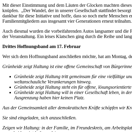
Mit dieser Einstimmung und dem Läuten der Glocken machten dieses 
knüpfen. „Der Wandel, der in unserer Gesellschaft stattfindet besor
dankbar für diese Initiative und hoffe, dass so noch mehr Menschen e
Familienmitgliedern aus insgesamt vier Generationen erneut teilnahm.
Auch diesmal wurden die vorbeifahrenden Autos langsamer und die Fah
der Veranstaltung. Ein leises Klatschen ging durch die Reihe und la
Drittes Hoffnungsband am 17. Februar
Wer sich dem Hoffnungsband anschließen möchte, hat am Montag, den 
Grünheide zeigt Haltung ist eine offene Gemeinschaft von Bürgerinnen
Grünheide zeigt Haltung tritt gemeinsam für eine vielfältige un
weltanschauliche Verankerungen hinweg.
Grünheide zeigt Haltung steht ein für offene, lösungsorientie
Grünheide zeigt Haltung will in einer Gesellschaft leben, in de
Ausgrenzung haben hier keinen Platz.
Aus der Gemeinsamkeit aller demokratischen Kräfte schöpfen wir Kr
Sie sind eingeladen, sich anzuschließen.
Zeigen wir Haltung: in der Familie, im Freundeskreis, am Arbeitspla