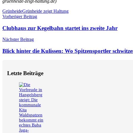
gruenheide-zeigt-haltung.de)
Schlagwörter
Grünheide
Grünheide zeigt Haltung
Beitragsnavigation
Vorheriger Beitrag
Clubhaus zur Kegelbahn startet ins zweite Jahr
Nächster Beitrag
Blick hinter die Kulissen: Wo Spitzensportler schwitz
Letzte Beiträge