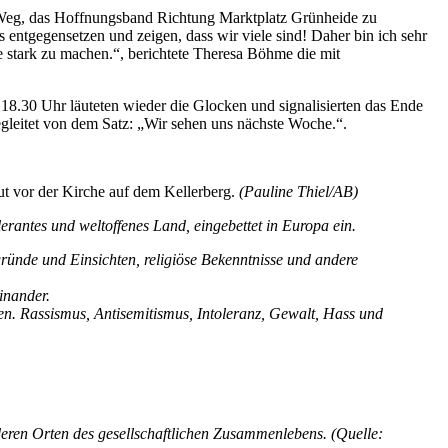
 Weg, das Hoffnungsband Richtung Marktplatz Grünheide zu
entgegensetzen und zeigen, dass wir viele sind! Daher bin ich sehr
e stark zu machen.“, berichtete Theresa Böhme die mit
18.30 Uhr läuteten wieder die Glocken und signalisierten das Ende
egleitet von dem Satz: „Wir sehen uns nächste Woche.“.
ut vor der Kirche auf dem Kellerberg.
(Pauline Thiel/AB)
erantes und weltoffenes Land, eingebettet in Europa ein.
rgründe und Einsichten, religiöse Bekenntnisse und andere
inander.
rden. Rassismus, Antisemitismus, Intoleranz, Gewalt, Hass und
deren Orten des gesellschaftlichen Zusammenlebens. (Quelle: