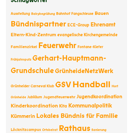
Schlagwörter
Bauen
Ausstellung
Bahnhof Fangschleuse
Babybegrüßung
Bündnispartner
Ehrenamt
ECE-Group
Eltern-Kind-Zentrum
evangelische Kirchengemeinde
Feuerwehr
Familienzirkel
Fontane-Kiefer
Gerhart-Hauptmann-
Frühjahrsputz
Grundschule
GrünheideNetzWerk
Handball
GSV
Grünheider Carneval Klub
Hort
Jugendkoordination
Jugendfeuerwehr
Jubiläum
Grünheide
Kommunalpolitik
Kinderkoordination
Kita
Lokales Bündnis für Familie
Kümmerin
Rathaus
Löcknitzcampus
Ortsbeirat
Sanierung