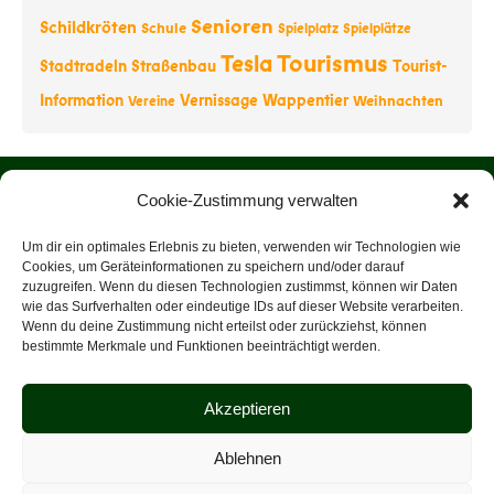
Senioren
Schildkröten
Schule
Spielplatz
Spielplätze
Tourismus
Tesla
Stadtradeln
Straßenbau
Tourist-
Information
Vernissage
Wappentier
Weihnachten
Vereine
Startseite
Cookie-Zustimmung verwalten
Über uns
Um dir ein optimales Erlebnis zu bieten, verwenden wir Technologien wie
Cookies, um Geräteinformationen zu speichern und/oder darauf
zuzugreifen. Wenn du diesen Technologien zustimmst, können wir Daten
Rathaus
wie das Surfverhalten oder eindeutige IDs auf dieser Website verarbeiten.
Wenn du deine Zustimmung nicht erteilst oder zurückziehst, können
Tourist-Information
bestimmte Merkmale und Funktionen beeinträchtigt werden.
Veranstaltungen
Akzeptieren
Datenschutz
Ablehnen
Impressum