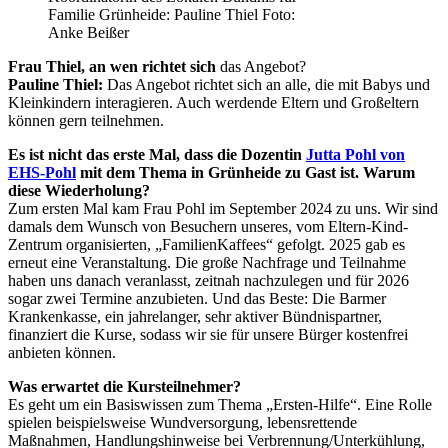
Familie Grünheide: Pauline Thiel Foto:
Anke Beißer
Frau Thiel, an wen richtet sich
das Angebot?
Pauline Thiel:
Das Angebot richtet sich an alle, die mit Babys und
Kleinkindern interagieren. Auch werdende Eltern und Großeltern
können gern teilnehmen.
Es ist nicht das erste Mal, dass die Dozentin
Jutta Pohl von
EHS-Pohl
mit dem Thema in Grünheide zu Gast ist. Warum
diese Wiederholung?
Zum ersten Mal kam Frau Pohl im September 2024 zu uns. Wir sind
damals dem Wunsch von Besuchern unseres, vom Eltern-Kind-
Zentrum organisierten, „FamilienKaffees“ gefolgt. 2025 gab es
erneut eine Veranstaltung. Die große Nachfrage und Teilnahme
haben uns danach veranlasst, zeitnah nachzulegen und für 2026
sogar zwei Termine anzubieten. Und das Beste: Die Barmer
Krankenkasse, ein jahrelanger, sehr aktiver Bündnispartner,
finanziert die Kurse, sodass wir sie für unsere Bürger kostenfrei
anbieten können.
Was erwartet die Kursteilnehmer?
Es geht um ein Basiswissen zum Thema „Ersten-Hilfe“. Eine Rolle
spielen beispielsweise Wundversorgung, lebensrettende
Maßnahmen, Handlungshinweise bei Verbrennung/Unterkühlung,