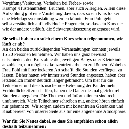
Vergiftung/Verätzung, Verhalten bei Fieber- sowie
Krampf-/Hustenanfällen, Brüchen, aber auch Allergien. Allein diese
Aufzählung gibt eine Vorstellung davon, dass so ein Kurs locker
eine Mehrtagesveranstaltung werden könnte. Frau Pohl geht
selbstverständlich auf individuelle Fragen ein, so dass ein Kurs nie
wie der andere verläuft, die Schwerpunktsetzung angepasst wird.
Sie selbst haben an solch einem Kurs schon teilgenommen, wie
läuft er ab?
An den beiden zurückliegenden Veranstaltungen konnten jeweils
15-20 Personen teilnehmen. Wir haben uns ganz bewusst
entschieden, den Kurs ohne die jeweiligen Babys oder Kleinkinder
anzubieten, um möglichst konzentriert arbeiten zu können. Wobei es
Frau Pohl mit ihrer lockeren Art schafft, die Stunden verfliegen zu
lassen. Bisher hatten wir immer zwei Stunden angesetzt, haben aber
letztendlich immer deutlich länger gebraucht. Um hier für die
Teilnehmer und die abzusichernde Betreuung der Kinder mehr
Verbindlichkeit zu schaffen, haben die Dauer diesmal gleich drei
Stunden angegeben. Die Themen und Informationen sind recht
umfangreich. Viele Teilnehmer schreiben mit, andere hören einfach
nur gebannt zu. Wir sorgen zudem mit kostenfreien Getränken und
Knabbereien von unserer Seite aus für eine angenehme Atmosphäre.
War für Sie Neues dabei, so dass Sie empfehlen schon allein
deshalb teilzunehmen?