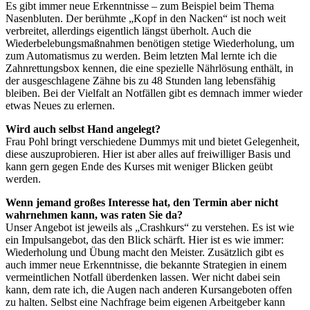
Es gibt immer neue Erkenntnisse – zum Beispiel beim Thema
Nasenbluten. Der berühmte „Kopf in den Nacken“ ist noch weit
verbreitet, allerdings eigentlich längst überholt. Auch die
Wiederbelebungsmaßnahmen benötigen stetige Wiederholung, um
zum Automatismus zu werden. Beim letzten Mal lernte ich die
Zahnrettungsbox kennen, die eine spezielle Nährlösung enthält, in
der ausgeschlagene Zähne bis zu 48 Stunden lang lebensfähig
bleiben. Bei der Vielfalt an Notfällen gibt es demnach immer wieder
etwas Neues zu erlernen.
Wird auch selbst Hand angelegt?
Frau Pohl bringt verschiedene Dummys mit und bietet Gelegenheit,
diese auszuprobieren. Hier ist aber alles auf freiwilliger Basis und
kann gern gegen Ende des Kurses mit weniger Blicken geübt
werden.
Wenn jemand großes Interesse hat, den Termin aber nicht
wahrnehmen kann, was raten Sie da?
Unser Angebot ist jeweils als „Crashkurs“ zu verstehen. Es ist wie
ein Impulsangebot, das den Blick schärft. Hier ist es wie immer:
Wiederholung und Übung macht den Meister. Zusätzlich gibt es
auch immer neue Erkenntnisse, die bekannte Strategien in einem
vermeintlichen Notfall überdenken lassen. Wer nicht dabei sein
kann, dem rate ich, die Augen nach anderen Kursangeboten offen
zu halten. Selbst eine Nachfrage beim eigenen Arbeitgeber kann