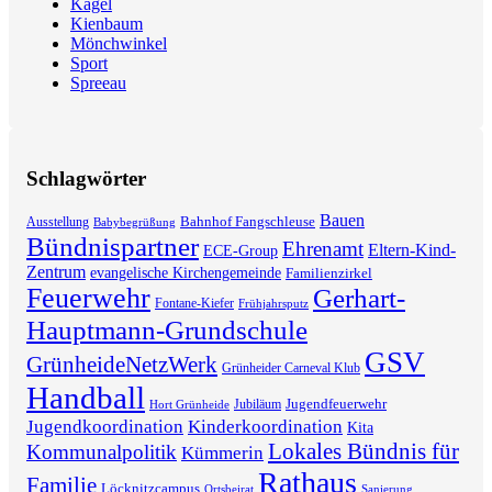
Kagel
Kienbaum
Mönchwinkel
Sport
Spreeau
Schlagwörter
Bauen
Bahnhof Fangschleuse
Ausstellung
Babybegrüßung
Bündnispartner
Ehrenamt
Eltern-Kind-
ECE-Group
Zentrum
evangelische Kirchengemeinde
Familienzirkel
Feuerwehr
Gerhart-
Fontane-Kiefer
Frühjahrsputz
Hauptmann-Grundschule
GSV
GrünheideNetzWerk
Grünheider Carneval Klub
Handball
Jugendfeuerwehr
Jubiläum
Hort Grünheide
Jugendkoordination
Kinderkoordination
Kita
Lokales Bündnis für
Kommunalpolitik
Kümmerin
Rathaus
Familie
Löcknitzcampus
Ortsbeirat
Sanierung