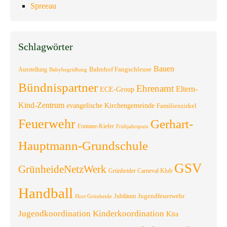
Spreeau
Schlagwörter
Bauen
Bahnhof Fangschleuse
Ausstellung
Babybegrüßung
Bündnispartner
Ehrenamt
Eltern-
ECE-Group
Kind-Zentrum
evangelische Kirchengemeinde
Familienzirkel
Feuerwehr
Gerhart-
Fontane-Kiefer
Frühjahrsputz
Hauptmann-Grundschule
GSV
GrünheideNetzWerk
Grünheider Carneval Klub
Handball
Jugendfeuerwehr
Jubiläum
Hort Grünheide
Jugendkoordination
Kinderkoordination
Kita