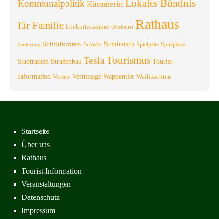
Lokales Bündnis
Kommunalpolitik
Kümmerin
Rathaus
für Familie
Löcknitzcampus
Ortsbeirat
Senioren
Schildkröten
Schule
Spielplatz
Spielplätze
Sanierung
Tourismus
Tesla
Stadtradeln
Straßenbau
Tourist-
Information
Vernissage
Wappentier
Weihnachten
Vereine
Startseite
Über uns
Rathaus
Tourist-Information
Veranstaltungen
Datenschutz
Impressum