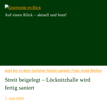
Zum
Suchen
Such
Inhalt
nach:
Auf einen Klick – aktuell und bunt!
springen
Grünheide
im
Blick
Schlagwort:
Rechtsstreit
Streit beigelegt – Löcknitzhalle wird
fertig saniert
7. Juni 2024
Anke
Alle