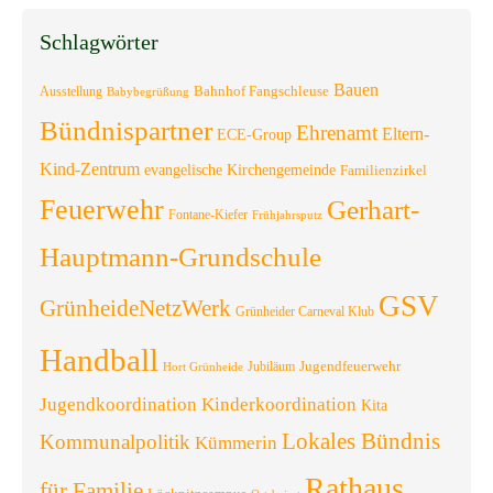
Schlagwörter
Bauen
Bahnhof Fangschleuse
Ausstellung
Babybegrüßung
Bündnispartner
Ehrenamt
Eltern-
ECE-Group
Kind-Zentrum
evangelische Kirchengemeinde
Familienzirkel
Feuerwehr
Gerhart-
Fontane-Kiefer
Frühjahrsputz
Hauptmann-Grundschule
GSV
GrünheideNetzWerk
Grünheider Carneval Klub
Handball
Jugendfeuerwehr
Jubiläum
Hort Grünheide
Jugendkoordination
Kinderkoordination
Kita
Lokales Bündnis
Kommunalpolitik
Kümmerin
Rathaus
für Familie