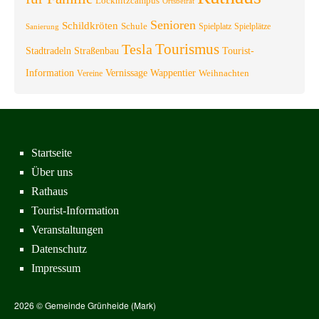
Löcknitzcampus
Ortsbeirat
Senioren
Schildkröten
Schule
Spielplatz
Spielplätze
Sanierung
Tourismus
Tesla
Stadtradeln
Straßenbau
Tourist-
Information
Vernissage
Wappentier
Weihnachten
Vereine
Startseite
Über uns
Rathaus
Tourist-Information
Veranstaltungen
Datenschutz
Impressum
2026 © Gemeinde Grünheide (Mark)