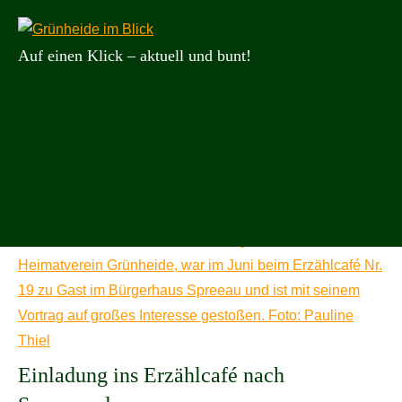
Zum
Suchen
Such
Inhalt
nach:
Auf einen Klick – aktuell und bunt!
springen
Grünheide
im
Blick
Kategorie:
Alle Beiträge
Einladung ins Erzählcafé nach