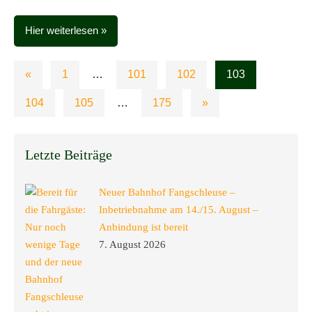
Hier weiterlesen
Seitennummerierung
Vorherige
«
1
…
101
102
103
Beiträge
der
Nächste
104
105
…
175
»
Beiträge
Beiträge
Letzte Beiträge
Neuer Bahnhof Fangschleuse –
Inbetriebnahme am 14./15. August –
Anbindung ist bereit
7. August 2026