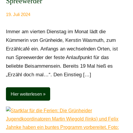
Spreewerder
19. Juli 2024
Anke
Alle
Beißer
Beiträge
Immer am vierten Dienstag im Monat lädt die
Kümmerin von Grünheide, Kerstin Wasmuth, zum
Erzählcafé ein. Anfangs an wechselnden Orten, ist
nun Spreewerder der feste Anlaufpunkt für das
beliebte Beisammensein. Bereits 19 Mal hieß es
„Erzähl doch mal…“. Den Einstieg […]
Hier weiterlesen