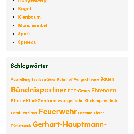
Hangelsberg
Kagel
Kienbaum
Mönchwinkel
Sport
Spreeau
Schlagwörter
Bauen
Bahnhof Fangschleuse
Ausstellung
Babybegrüßung
Bündnispartner
Ehrenamt
ECE-Group
Eltern-Kind-Zentrum
evangelische Kirchengemeinde
Feuerwehr
Familienzirkel
Fontane-Kiefer
Gerhart-Hauptmann-
Frühjahrsputz