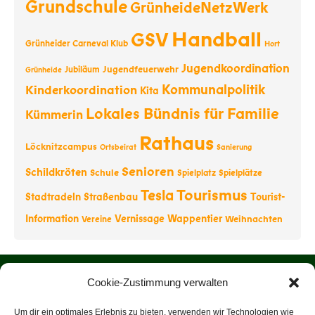
Grundschule
GrünheideNetzWerk
Handball
GSV
Grünheider Carneval Klub
Hort
Jugendkoordination
Jugendfeuerwehr
Jubiläum
Grünheide
Kommunalpolitik
Kinderkoordination
Kita
Lokales Bündnis für Familie
Kümmerin
Rathaus
Löcknitzcampus
Ortsbeirat
Sanierung
Senioren
Schildkröten
Schule
Spielplatz
Spielplätze
Tourismus
Tesla
Stadtradeln
Straßenbau
Tourist-
Information
Vernissage
Wappentier
Weihnachten
Vereine
Startseite
Cookie-Zustimmung verwalten
Über uns
Um dir ein optimales Erlebnis zu bieten, verwenden wir Technologien wie