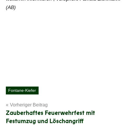
(AB)
Fontane-Kiefer
Schlagwörter
Beitragsnavigation
Vorheriger Beitrag
Zauberhaftes Feuerwehrfest mit
Festumzug und Löschangriff