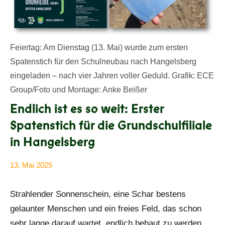
Feiertag: Am Dienstag (13. Mai) wurde zum ersten
Spatenstich für den Schulneubau nach Hangelsberg
eingeladen – nach vier Jahren voller Geduld. Grafik: ECE
Group/Foto und Montage: Anke Beißer
Endlich ist es so weit: Erster
Spatenstich für die Grundschulfiliale
in Hangelsberg
13. Mai 2025
Anke
Alle
Beißer
Beiträge
Strahlender Sonnenschein, eine Schar bestens
gelaunter Menschen und ein freies Feld, das schon
sehr lange darauf wartet, endlich bebaut zu werden.