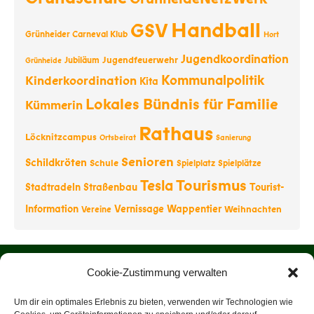
Handball
GSV
Grünheider Carneval Klub
Hort
Jugendkoordination
Jugendfeuerwehr
Jubiläum
Grünheide
Kommunalpolitik
Kinderkoordination
Kita
Lokales Bündnis für Familie
Kümmerin
Rathaus
Löcknitzcampus
Ortsbeirat
Sanierung
Senioren
Schildkröten
Schule
Spielplatz
Spielplätze
Tourismus
Tesla
Stadtradeln
Straßenbau
Tourist-
Information
Vernissage
Wappentier
Weihnachten
Vereine
Startseite
Cookie-Zustimmung verwalten
Über uns
Um dir ein optimales Erlebnis zu bieten, verwenden wir Technologien wie