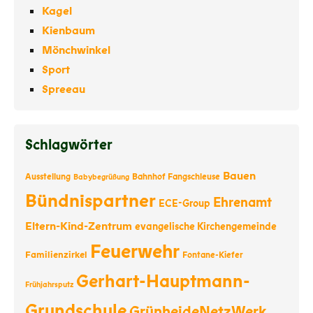
Kagel
Kienbaum
Mönchwinkel
Sport
Spreeau
Schlagwörter
Bauen
Ausstellung
Bahnhof Fangschleuse
Babybegrüßung
Bündnispartner
Ehrenamt
ECE-Group
Eltern-Kind-Zentrum
evangelische Kirchengemeinde
Feuerwehr
Familienzirkel
Fontane-Kiefer
Gerhart-Hauptmann-
Frühjahrsputz
Grundschule
GrünheideNetzWerk