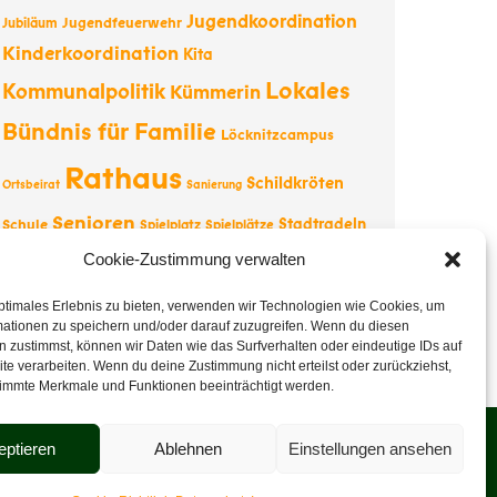
Jugendkoordination
Jugendfeuerwehr
Jubiläum
Kinderkoordination
Kita
Lokales
Kommunalpolitik
Kümmerin
Bündnis für Familie
Löcknitzcampus
Rathaus
Schildkröten
Ortsbeirat
Sanierung
Senioren
Stadtradeln
Schule
Spielplatz
Spielplätze
Tourismus
Tesla
Cookie-Zustimmung verwalten
Straßenbau
Tourist-
Information
Vernissage
Wappentier
Vereine
ptimales Erlebnis zu bieten, verwenden wir Technologien wie Cookies, um
mationen zu speichern und/oder darauf zuzugreifen. Wenn du diesen
Weihnachten
 zustimmst, können wir Daten wie das Surfverhalten oder eindeutige IDs auf
te verarbeiten. Wenn du deine Zustimmung nicht erteilst oder zurückziehst,
immte Merkmale und Funktionen beeinträchtigt werden.
eptieren
Ablehnen
Einstellungen ansehen
Veranstaltungen
Datenschutz
Impressum