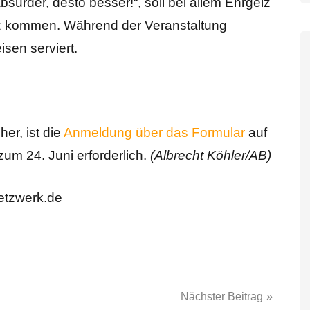
bsurder, desto besser!“, soll bei allem Ehrgeiz
urz kommen. Während der Veranstaltung
sen serviert.
er, ist die
Anmeldung über das Formular
auf
zum 24. Juni erforderlich.
(Albrecht Köhler/AB)
etzwerk.de
Nächster Beitrag