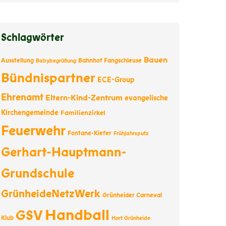
Schlagwörter
Bauen
Ausstellung
Bahnhof Fangschleuse
Babybegrüßung
Bündnispartner
ECE-Group
Ehrenamt
Eltern-Kind-Zentrum
evangelische
Kirchengemeinde
Familienzirkel
Feuerwehr
Fontane-Kiefer
Frühjahrsputz
Gerhart-Hauptmann-
Grundschule
GrünheideNetzWerk
Grünheider Carneval
Handball
GSV
Klub
Hort Grünheide