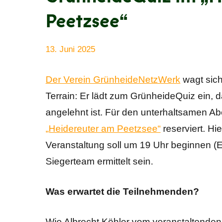
Peetzsee“
13. Juni 2025
Anke
Alle
Beißer
Beiträge
Der Verein GrünheideNetzWerk
wagt sich
Terrain: Er lädt zum GrünheideQuiz ein, 
angelehnt ist. Für den unterhaltsamen A
„Heidereuter am Peetzsee“
reserviert. Hi
Veranstaltung soll um 19 Uhr beginnen (E
Siegerteam ermittelt sein.
Was erwartet die Teilnehmenden?
Wie Albrecht Köhler vom veranstaltenden 