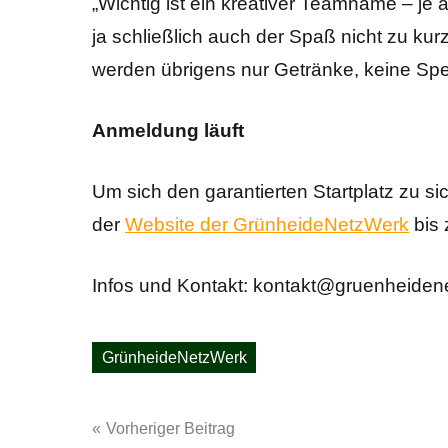
„Wichtig ist ein kreativer Teamname – je a
ja schließlich auch der Spaß nicht zu k
werden übrigens nur Getränke, keine Spei
Anmeldung läuft
Um sich den garantierten Startplatz zu sich
der
Website der GrünheideNetzWerk
bis 
Infos und Kontakt: kontakt@gruenheiden
GrünheideNetzWerk
Schlagwörter
Beitragsnavigation
Vorheriger Beitrag