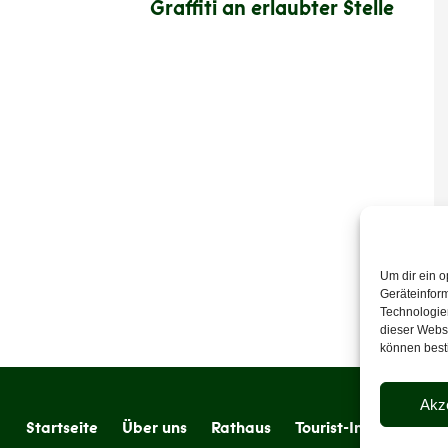
Graffiti an erlaubter Stelle
Um dir ein o
Geräteinfor
Technologien
dieser Websi
können best
Akz
Startseite
Über uns
Rathaus
Tourist-Information