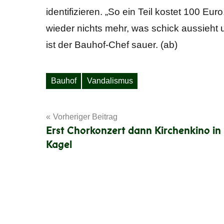
identifizieren. „So ein Teil kostet 100 Eu
wieder nichts mehr, was schick aussieht u
ist der Bauhof-Chef sauer. (ab)
Bauhof
Vandalismus
Schlagwörter
Beitragsnavigation
Vorheriger Beitrag
Erst Chorkonzert dann Kirchenkino in
Kagel