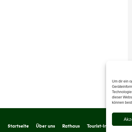
Um dir ein o
Geräteinfor
Technologien
dieser Websi
können best
Akz
Startseite
Über uns
Rathaus
Tourist-Information