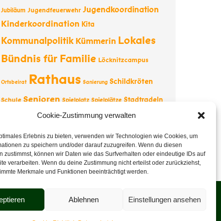
Jugendkoordination
Jugendfeuerwehr
Jubiläum
Kinderkoordination
Kita
Lokales
Kommunalpolitik
Kümmerin
Bündnis für Familie
Löcknitzcampus
Rathaus
Schildkröten
Ortsbeirat
Sanierung
Senioren
Stadtradeln
Schule
Spielplatz
Spielplätze
Tourismus
Tesla
Cookie-Zustimmung verwalten
Straßenbau
Tourist-
Information
Vernissage
Wappentier
Vereine
ptimales Erlebnis zu bieten, verwenden wir Technologien wie Cookies, um
mationen zu speichern und/oder darauf zuzugreifen. Wenn du diesen
Weihnachten
 zustimmst, können wir Daten wie das Surfverhalten oder eindeutige IDs auf
te verarbeiten. Wenn du deine Zustimmung nicht erteilst oder zurückziehst,
immte Merkmale und Funktionen beeinträchtigt werden.
eptieren
Ablehnen
Einstellungen ansehen
Veranstaltungen
Datenschutz
Impressum