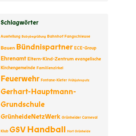
Schlagwörter
Bahnhof Fangschleuse
Ausstellung
Babybegrüßung
Bündnispartner
Bauen
ECE-Group
Ehrenamt
Eltern-Kind-Zentrum
evangelische
Kirchengemeinde
Familienzirkel
Feuerwehr
Fontane-Kiefer
Frühjahrsputz
Gerhart-Hauptmann-
Grundschule
GrünheideNetzWerk
Grünheider Carneval
Handball
GSV
Klub
Hort Grünheide