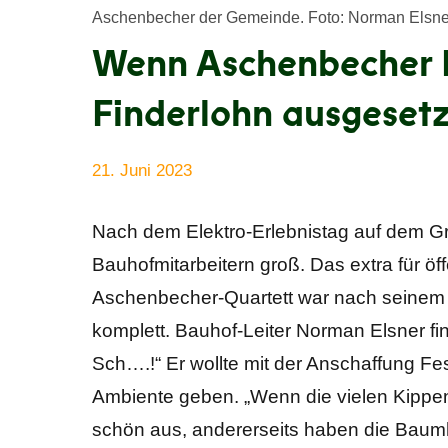
Aschenbecher der Gemeinde. Foto: Norman Elsne
Wenn Aschenbecher 
Finderlohn ausgesetz
21. Juni 2023
Anke
Alle
Beißer
Beiträge
Nach dem Elektro-Erlebnistag auf dem Gr
Bauhofmitarbeitern groß. Das extra für öf
Aschenbecher-Quartett war nach seinem e
komplett. Bauhof-Leiter Norman Elsner fin
Sch….!“ Er wollte mit der Anschaffung F
Ambiente geben. „Wenn die vielen Kippen ü
schön aus, andererseits haben die Baumho